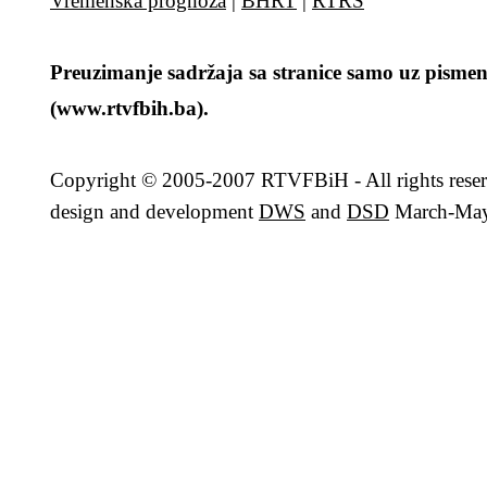
Vremenska prognoza
|
BHRT
|
RTRS
Preuzimanje sadržaja sa stranice samo uz pismen
(www.rtvfbih.ba).
Copyright
© 2005-2007 RTVFBiH - All rights rese
design and development
DWS
and
DSD
March-May