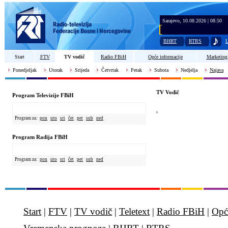
Sarajevo, 10.08.2026 | 08:50
BHRT
RTRS
L
Start
FTV
TV vodič
Radio FBiH
Opće informacije
Marketing
Ponedjeljak
Utorak
Srijeda
Četvrtak
Petak
Subota
Nedjelja
Najava
TV Vodič
Program Televizije FBiH
,
Program za:
pon
uto
sri
čet
pet
sub
ned
Program Radija FBiH
Program za:
pon
uto
sri
čet
pet
sub
ned
Start
|
FTV
|
TV vodič
|
Teletext
|
Radio FBiH
|
Opć