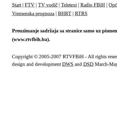
Start
|
FTV
|
TV vodič
|
Teletext
|
Radio FBiH
|
Opć
Vremenska prognoza
|
BHRT
|
RTRS
Preuzimanje sadržaja sa stranice samo uz pismen
(www.rtvfbih.ba).
Copyright
© 2005-2007 RTVFBiH - All rights rese
design and development
DWS
and
DSD
March-May