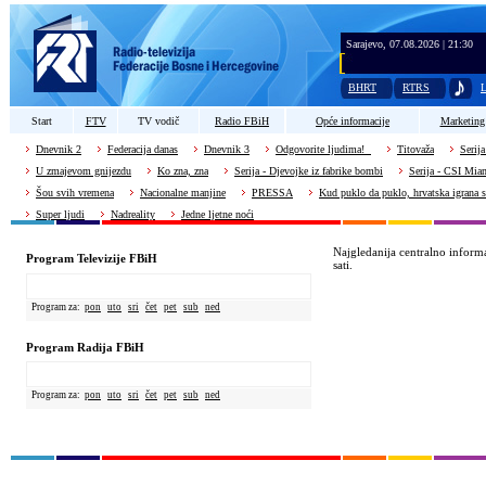
Sarajevo, 07.08.2026 | 21:30
BHRT
RTRS
L
Start
FTV
TV vodič
Radio FBiH
Opće informacije
Marketing
Dnevnik 2
Federacija danas
Dnevnik 3
Odgovorite ljudima!
Titovaža
Serija
U zmajevom gnijezdu
Ko zna, zna
Serija - Djevojke iz fabrike bombi
Serija - CSI Mia
Šou svih vremena
Nacionalne manjine
PRESSA
Kud puklo da puklo, hrvatska igrana s
Super ljudi
Nadreality
Jedne ljetne noći
Najgledanija centralno infor
Program Televizije FBiH
sati.
Program za:
pon
uto
sri
čet
pet
sub
ned
Program Radija FBiH
Program za:
pon
uto
sri
čet
pet
sub
ned