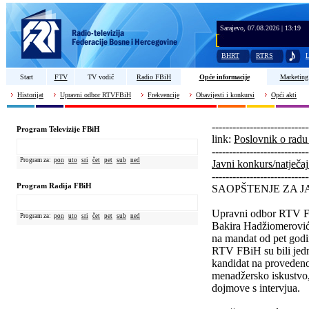
Sarajevo, 07.08.2026 | 13:19
BHRT
RTRS
L
Start
FTV
TV vodič
Radio FBiH
Opće informacije
Marketing
Historijat
Upravni odbor RTVFBiH
Frekvencije
Obavijesti i konkursi
Opći akti
----------------------------
Program Televizije FBiH
link:
Poslovnik o r
----------------------------
Program za:
pon
uto
sri
čet
pet
sub
ned
Javni konkurs/natječa
----------------------------
Program Radija FBiH
SAOPŠTENJE ZA J
Upravni odbor RTV Fed
Program za:
pon
uto
sri
čet
pet
sub
ned
Bakira Hadžiomerovića
na mandat od pet godi
RTV FBiH su bili jedn
kandidat na proveden
menadžersko iskustvo, 
dojmove s intervjua.