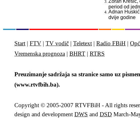
Zoran Krešić, 
period od jed
Adnan Huskić, 
dvije godine
Start
|
FTV
|
TV vodič
|
Teletext
|
Radio FBiH
|
Opć
Vremenska prognoza
|
BHRT
|
RTRS
Preuzimanje sadržaja sa stranice samo uz pismen
(www.rtvfbih.ba).
Copyright
© 2005-2007 RTVFBiH - All rights rese
design and development
DWS
and
DSD
March-May