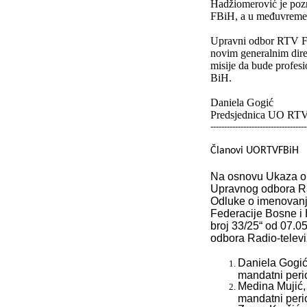
Hadžiomerović je pozn
FBiH, a u međuvremen
Upravni odbor RTV FBi
novim generalnim dire
misije da bude profesi
BiH.
Daniela Gogić
Predsjednica UO RT
-----------------------------------
Članovi UORTVFBiH
Na osnovu Ukaza o 
Upravnog odbora Rad
Odluke o imenovanj
Federacije Bosne i
broj 33/25“ od 07.0
odbora Radio-televi
Daniela Gogić
mandatni perio
Medina Mujić,
mandatni perio