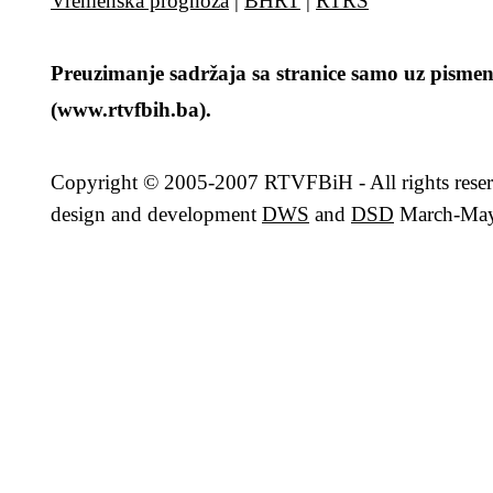
Vremenska prognoza
|
BHRT
|
RTRS
Preuzimanje sadržaja sa stranice samo uz pismen
(www.rtvfbih.ba).
Copyright
© 2005-2007 RTVFBiH - All rights rese
design and development
DWS
and
DSD
March-May