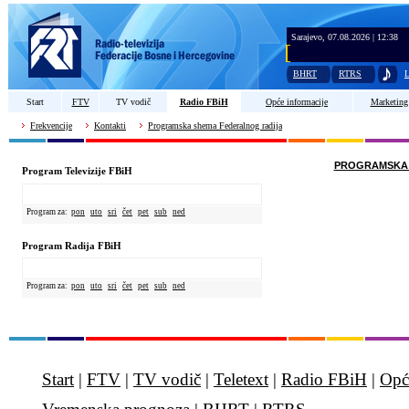
Sarajevo, 07.08.2026 | 12:38
BHRT
RTRS
L
Start
FTV
TV vodič
Radio FBiH
Opće informacije
Marketing
Frekvencije
Kontakti
Programska shema Federalnog radija
PROGRAMSKA S
Program Televizije FBiH
Program za:
pon
uto
sri
čet
pet
sub
ned
Program Radija FBiH
Program za:
pon
uto
sri
čet
pet
sub
ned
Start
|
FTV
|
TV vodič
|
Teletext
|
Radio FBiH
|
Opć