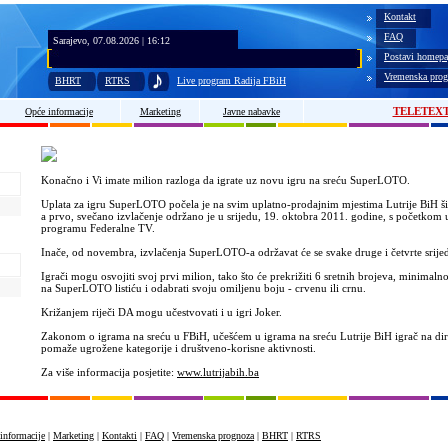
Kontakt
FAQ
Sarajevo, 07.08.2026 | 16:12
Postavi homepa
Vremenska prog
BHRT
RTRS
Live program Radija FBiH
TELETEX
Opće informacije
Marketing
Javne nabavke
Konačno i Vi imate milion razloga da igrate uz novu igru na sreću SuperLOTO.
Uplata za igru SuperLOTO počela je na svim uplatno-prodajnim mjestima Lutrije BiH ši
a prvo, svečano izvlačenje održano je u srijedu, 19. oktobra 2011. godine, s početkom u
programu Federalne TV.
Inače, od novembra, izvlačenja SuperLOTO-a održavat će se svake druge i četvrte srije
Igrači mogu osvojiti svoj prvi milion, tako što će prekrižiti 6 sretnih brojeva, minimal
na SuperLOTO listiću i odabrati svoju omiljenu boju - crvenu ili crnu.
Križanjem riječi DA mogu učestvovati i u igri Joker.
Zakonom o igrama na sreću u FBiH, učešćem u igrama na sreću Lutrije BiH igrač na dir
pomaže ugrožene kategorije i društveno-korisne aktivnosti.
Za više informacija posjetite:
www.lutrijabih.ba
informacije
|
Marketing
|
Kontakti
|
FAQ
|
Vremenska prognoza
|
BHRT
|
RTRS