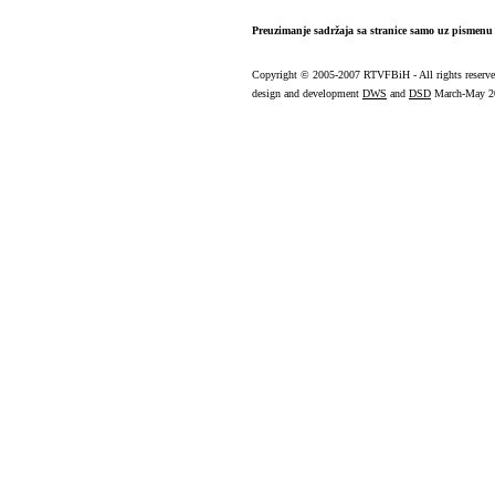
Preuzimanje sadržaja sa stranice samo uz pismenu 
Copyright
© 2005-2007 RTVFBiH - All rights reserv
design and development
DWS
and
DSD
March-May 2