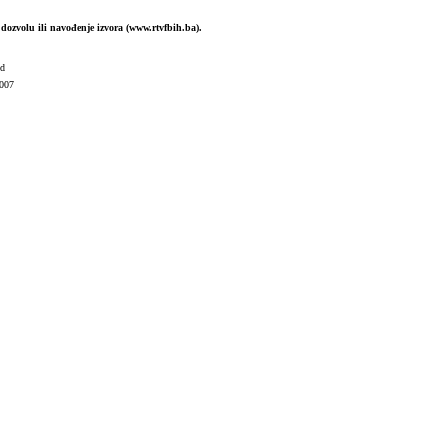
dozvolu ili navođenje izvora (www.rtvfbih.ba).
ed
007