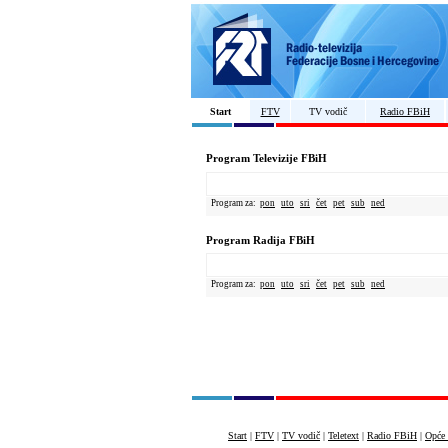
Start
FTV
TV vodič
Radio FBiH
Program Televizije FBiH
Program za:
pon
uto
sri
čet
pet
sub
ned
Program Radija FBiH
Program za:
pon
uto
sri
čet
pet
sub
ned
Start
|
FTV
|
TV vodič
|
Teletext
|
Radio FBiH
|
Opće 