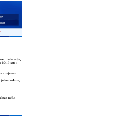
ge
noza
T
rom Federacije,
 19:10 sati u
de u mjesecu.
no jednu kolonu,
ektan način