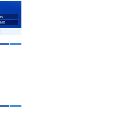
ge
noza
T