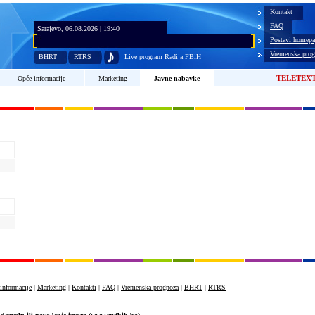
Kontakt
FAQ
Sarajevo, 06.08.2026 | 19:40
Postavi homepa
Vremenska prog
BHRT
RTRS
Live program Radija FBiH
TELETEX
Opće informacije
Marketing
Javne nabavke
informacije
|
Marketing
|
Kontakti
|
FAQ
|
Vremenska prognoza
|
BHRT
|
RTRS