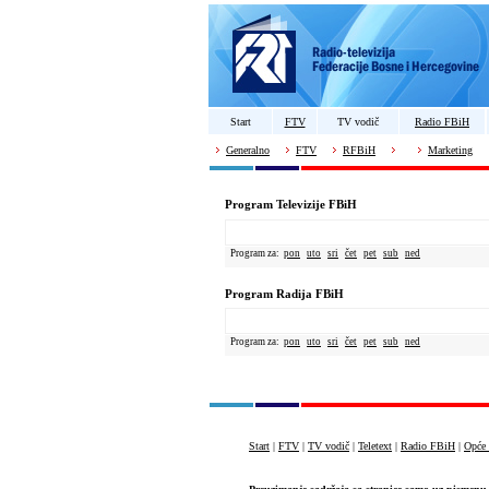
Start
FTV
TV vodič
Radio FBiH
Generalno
FTV
RFBiH
Marketing
Program Televizije FBiH
Program za:
pon
uto
sri
čet
pet
sub
ned
Program Radija FBiH
Program za:
pon
uto
sri
čet
pet
sub
ned
Start
|
FTV
|
TV vodič
|
Teletext
|
Radio FBiH
|
Opće 