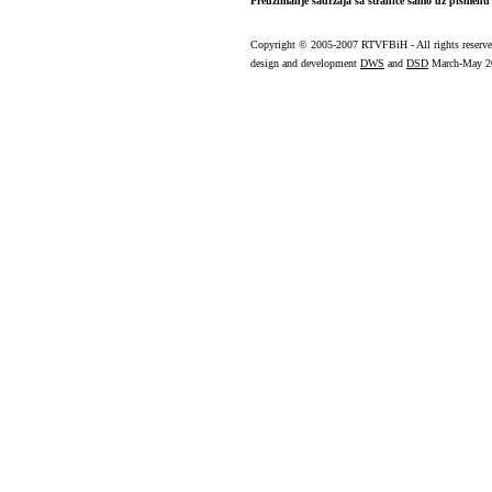
Preuzimanje sadržaja sa stranice samo uz pismenu 
Copyright
© 2005-2007 RTVFBiH - All rights reserv
design and development
DWS
and
DSD
March-May 2