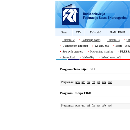
Start
FTV
TV vodič
Radio FBiH
Dnevnik 2
Federacija danas
Dnevnik 3
Od
U zmajevom gnijezdu
Ko zna, zna
Serija - Dje
Šou svih vremena
Nacionalne manjine
PRESS
Super ljudi
Nadreality
Jedne ljetne noći
Program Televizije FBiH
Program za:
pon
uto
sri
čet
pet
sub
ned
Program Radija FBiH
Program za:
pon
uto
sri
čet
pet
sub
ned