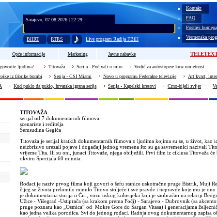
Kontakt
FAQ
Sarajevo, 07.08.2026 | 22:29
Postavi homepa
Vremenska prog
BHRT
RTRS
Live program Radija FBiH
TELETEX
Opće informacije
Marketing
Javne nabavke
govorite ljudima!
Titovaža
Serija - Počivali u miru
Vodič za autostopere kroz umjetnost
vojke iz fabrike bombi
Serija - CSI Miami
Novo u programu Federalne televizije
Art kvart, inte
A
Kud puklo da puklo, hrvatska igrana serija
Serija - Kapelski kresovi
Crno-bijeli svijet
Ve
TITOVAŽA
serijal od 7 dokumentarnih filmova
scenariste i reditelja
Šemsudina Gegića
Titovaža je serijal kratkih dokumentarnih filmova o ljudima kojima su se, u život, kao i
neizbrisivo urezali pojave i događaji jednog vremena što su ga savremenici nazivali Tito
vrijeme Tita. Ili su oni, junaci Titovaže, njega obilježili. Prvi film iz ciklusa Titovaža će 
okviru Specijala 60 minuta.
Rođaci je naziv prvog filma koji govori o šefu stanice uskotračne pruge Bistrik, Muji R
čijeg se života prelomilo minulo Titovo stoljeće i sve pravde i nepravde koje mu je ono
je dokumentarna storija o Ćiri, vozu uskog kolosijeka koji je saobraćao na relaciji Beog
Užice - Višegrad -Ustiprača (sa krakom prema Foči) - Sarajevo - Dubrovnik (sa akcent
pruge poznatu kao „Osmica“ od Mokre Gore do Šargan Vitasa) i generacijama željezniča
kao jedna velika porodica. Svi do jednog rođaci. Radnja ovog dokumentarnog zapisa 