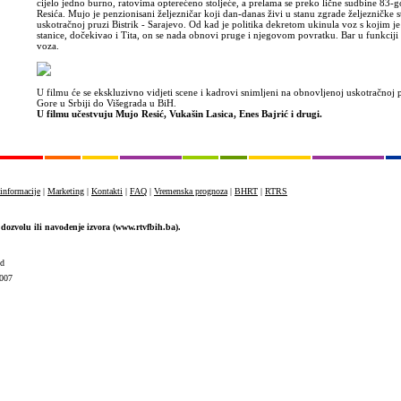
cijelo jedno burno, ratovima opterećeno stoljeće, a prelama se preko lične sudbine 83-
Resića. Mujo je penzionisani željezničar koji dan-danas živi u stanu zgrade željezničke s
uskotračnoj pruzi Bistrik - Sarajevo. Od kad je politika dekretom ukinula voz s kojim j
stanice, dočekivao i Tita, on se nada obnovi pruge i njegovom povratku. Bar u funkciji 
voza.
U filmu će se ekskluzivno vidjeti scene i kadrovi snimljeni na obnovljenoj uskotračnoj
Gore u Srbiji do Višegrada u BiH.
U filmu učestvuju Mujo Resić, Vukašin Lasica, Enes Bajrić i drugi.
informacije
|
Marketing
|
Kontakti
|
FAQ
|
Vremenska prognoza
|
BHRT
|
RTRS
dozvolu ili navođenje izvora (www.rtvfbih.ba).
ed
007