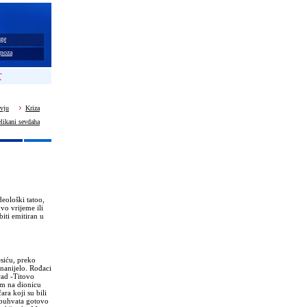
ge
noza
T
rvju
Kriza
likani sevdaha
deološki tatoo,
vo vrijeme ili
biti emitiran u
esiću, preko
 nanijelo. Rođaci
rad -Titovo
om na dionicu
ra koji su bili
obuhvata gotovo