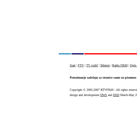
Start
|
FTV
|
TV vodič
|
Teletext
|
Radio FBiH
|
Opće 
Preuzimanje sadržaja sa stranice samo uz pismenu 
Copyright
© 2005-2007 RTVFBiH - All rights reserv
design and development
DWS
and
DSD
March-May 2