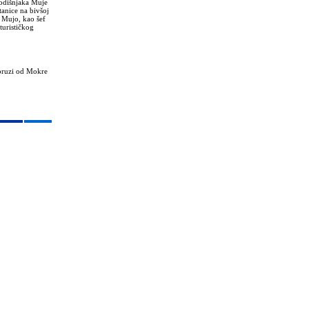
godišnjaka Muje
tanice na bivšoj
e Mujo, kao šef
turističkog
 pruzi od Mokre