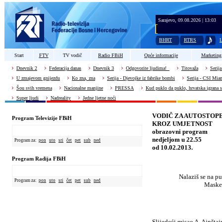
Sarajevo, 09.08.2026 | 13:03
BHRT
RTRS
L
Start
FTV
TV vodič
Radio FBiH
Opće informacije
Marketing
Dnevnik 2
Federacija danas
Dnevnik 3
Odgovorite ljudima!
Titovaža
Serija
U zmajevom gnijezdu
Ko zna, zna
Serija - Djevojke iz fabrike bombi
Serija - CSI Mia
Šou svih vremena
Nacionalne manjine
PRESSA
Kud puklo da puklo, hrvatska igrana s
Super ljudi
Nadreality
Jedne ljetne noći
VODIČ ZA AUTOSTOP
Program Televizije FBiH
KROZ UMJETNOST
obrazovni program
nedjeljom u 22.55
Program za:
pon
uto
sri
čet
pet
sub
ned
od 10.02.2013.
Program Radija FBiH
Nalaziš se na p
Program za:
pon
uto
sri
čet
pet
sub
ned
Maske 
Slijedeći misao A. Ajnštaj