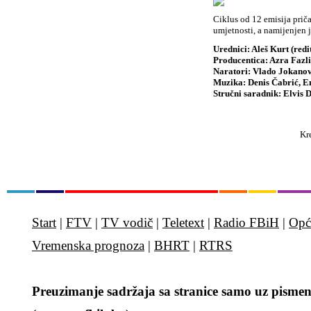
Ciklus od 12 emisija priča
umjetnosti, a namijenjen 
Urednici: Aleš Kurt (redi
Producentica: Azra Fazl
Naratori: Vlado Jokanov
Muzika: Denis Čabrić, E
Stručni saradnik: Elvis D
Kre
Start
|
FTV
|
TV vodič
|
Teletext
|
Radio FBiH
|
Opć
Vremenska prognoza
|
BHRT
|
RTRS
Preuzimanje sadržaja sa stranice samo uz pismen