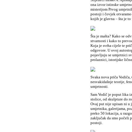
ona izvor istinske umjetnos
misterijom Prvog umjetni
postoji i čovjek otvaramo 
kojih je glavna – šta je t
Šta je mašta? Kako se odvi
stvarnosti i kako to prevo
Koja je svrha cijele te pr
odgovore. U ovoj autostop
pojavljuju se umjetnici svi
prolaznici, istorijske lično
Svaka nova priča Vodiča, 
nesvakidašnje teorije, fe
umjetnosti.
Sam Vodič je poput lika iz
stolice, od skulpture do r
Ovaj put nije upisan ni u 
umjetnika, galerijama, poz
preko 50 lokacija, u razg
zaključak da smo počeli pr
postoji.