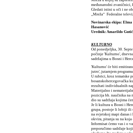
međunarodni zvaničnici, k
Gledati istini u oči i ne
„Mreža“ Federalne televiz
Novinarska ekipa: Elma 
Hasanović
Urednik: Amarildo Gutić
KULTURNO
Od ponedjeljka, 30. Sept
počinje 'Kulturno', dnev
sadržajima u Bosni i Herceg
'Kulturno' će biti emitira
jutro', jutarnjem programu
U rubrici, kroz tematske 
bosanskohercegovačka kul
rezultati individualnih n
Materijalno i nematerijal
pozicija bh. naučnika na
dio su sadržaja kojima će
Je li kultura u Bosni i H
grupa, postoje li lobiji i
na svjetskoj mapi danas i 
okvira, pitanja su na koja
Informisat ćemo vas i o va
preporučimo sadržaje koji