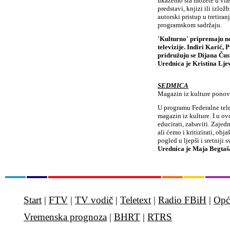
ukažemo šta možete u vlast
predstavi, knjizi ili izlo
autorski pristup u tretir
programskom sadržaju.
'Kulturno' pripremaju no
televizije. Indiri Karić,
pridružuju se Dijana Čus
Urednica je Kristina Lje
SEDMICA
Magazin iz kulture ponov
U programu Federalne tel
magazin iz kulture. I u ov
educirati, zabaviti. Zajed
ali ćemo i kritizirati, ob
pogled u ljepši i sretniji s
Urednica je Maja Begtaš
Start
|
FTV
|
TV vodič
|
Teletext
|
Radio FBiH
|
Opć
Vremenska prognoza
|
BHRT
|
RTRS