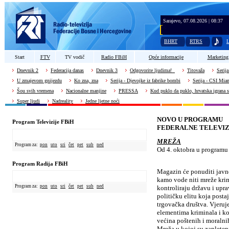
Sarajevo, 07.08.2026 | 08:37
BHRT
RTRS
L
Start
FTV
TV vodič
Radio FBiH
Opće informacije
Marketing
Dnevnik 2
Federacija danas
Dnevnik 3
Odgovorite ljudima!
Titovaža
Serija
U zmajevom gnijezdu
Ko zna, zna
Serija - Djevojke iz fabrike bombi
Serija - CSI Mia
Šou svih vremena
Nacionalne manjine
PRESSA
Kud puklo da puklo, hrvatska igrana s
Super ljudi
Nadreality
Jedne ljetne noći
NOVO U PROGRAMU
Program Televizije FBiH
FEDERALNE TELEVIZ
MREŽA
Program za:
pon
uto
sri
čet
pet
sub
ned
Od 4. oktobra u programu F
Program Radija FBiH
Magazin će ponuditi javnos
kamo vode niti mreže krim
Program za:
pon
uto
sri
čet
pet
sub
ned
kontroliraju državu i upra
političku elitu koja posta
trgovačka društva. Vjeruje
elementima kriminala i kor
većina poštenih i moralnih
Mreža u kojoj su zapleteni