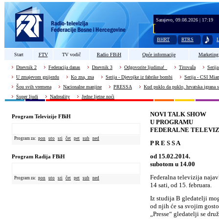
Sarajevo, 09.08.2026 | 17:19
BHRT
RTRS
L
Start
FTV
TV vodič
Radio FBiH
Opće informacije
Marketing
Dnevnik 2
Federacija danas
Dnevnik 3
Odgovorite ljudima!
Titovaža
Serija
U zmajevom gnijezdu
Ko zna, zna
Serija - Djevojke iz fabrike bombi
Serija - CSI Mia
Šou svih vremena
Nacionalne manjine
PRESSA
Kud puklo da puklo, hrvatska igrana s
Super ljudi
Nadreality
Jedne ljetne noći
NOVI TALK SHOW
Program Televizije FBiH
U PROGRAMU
FEDERALNE TELEVIZ
Program za:
pon
uto
sri
čet
pet
sub
ned
P R E S S A
od 15.02.2014.
Program Radija FBiH
subotom u 14.00
Federalna televizija najav
Program za:
pon
uto
sri
čet
pet
sub
ned
14 sati, od 15. februara.
Iz studija B gledatelji mog
od njih će sa svojim gost
„Presse“ gledatelji se dru