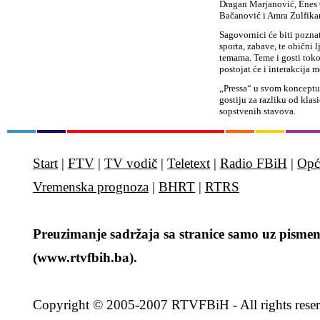
Dragan Marjanović, Enes 
Bačanović i Amra Zulfikar
Sagovornici će biti poznate
sporta, zabave, te obični 
temama. Teme i gosti toko
postojat će i interakcija 
„Pressa“ u svom konceptu
gostiju za razliku od kla
sopstvenih stavova.
Start
|
FTV
|
TV vodič
|
Teletext
|
Radio FBiH
|
Opć
Vremenska prognoza
|
BHRT
|
RTRS
Preuzimanje sadržaja sa stranice samo uz pismen
(www.rtvfbih.ba).
Copyright
© 2005-2007 RTVFBiH - All rights rese