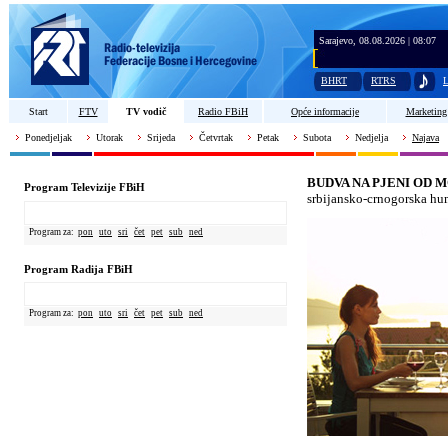
Sarajevo, 08.08.2026 | 08:07
BHRT
RTRS
L
Start
FTV
TV vodič
Radio FBiH
Opće informacije
Marketing
Ponedjeljak
Utorak
Srijeda
Četvrtak
Petak
Subota
Nedjelja
Najava
BUDVA NA PJENI OD 
Program Televizije FBiH
srbijansko-crnogorska hum
Program za:
pon
uto
sri
čet
pet
sub
ned
Program Radija FBiH
Program za:
pon
uto
sri
čet
pet
sub
ned