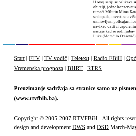
U ovoj seriji se oslikava 
obitelji, jedne konzervati
tumači Milutin Mima Kara
se dopada, investira u viš
umirovljeni policajac, ho
navikao da živi usporenim
nastaje kad se rodi ljuba
Luke (Momčilo Otašević).
Start
|
FTV
|
TV vodič
|
Teletext
|
Radio FBiH
|
Opć
Vremenska prognoza
|
BHRT
|
RTRS
Preuzimanje sadržaja sa stranice samo uz pismen
(www.rtvfbih.ba).
Copyright
© 2005-2007 RTVFBiH - All rights rese
design and development
DWS
and
DSD
March-May