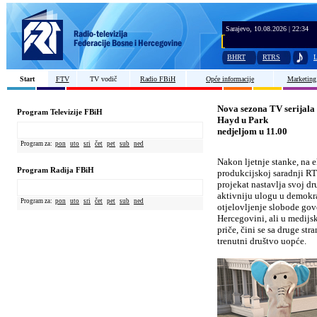
Sarajevo, 10.08.2026 | 22:34
BHRT
RTRS
L
Start
FTV
TV vodič
Radio FBiH
Opće informacije
Marketing
Nova sezona TV serijala
Program Televizije FBiH
Hayd u Park
nedjeljom u 11.00
Program za:
pon
uto
sri
čet
pet
sub
ned
Nakon ljetnje stanke, na 
Program Radija FBiH
produkcijskoj saradnji RT
projekat nastavlja svoj d
aktivniju ulogu u demokra
Program za:
pon
uto
sri
čet
pet
sub
ned
otjelovljenje slobode gov
Hercegovini, ali u medij
priče, čini se sa druge st
trenutni društvo uopće.