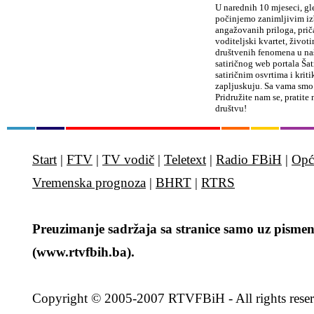
U narednih 10 mjeseci, gle
počinjemo zanimljivim iz
angažovanih priloga, prič
voditeljski kvartet, život
društvenih fenomena u naš
satiričnog web portala Šat
satiričnim osvrtima i kri
zapljuskuju. Sa vama smo
Pridružite nam se, pratite
društvu!
Start
|
FTV
|
TV vodič
|
Teletext
|
Radio FBiH
|
Opć
Vremenska prognoza
|
BHRT
|
RTRS
Preuzimanje sadržaja sa stranice samo uz pismen
(www.rtvfbih.ba).
Copyright
© 2005-2007 RTVFBiH - All rights rese