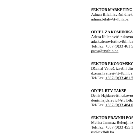
SEKTOR MARKETING
Adnan Bilal, izvršni direk
adnan.bilal@rtvfbih.ba
ODJEL ZA KOMUNIKA
Adesa Kulenović, rukovod
ada.kulenovic@rtvfbih.b
Tel/Fax:
+387 (0)33 461 
press@rtvfbih.ba
SEKTOR EKONOMSKO 
Džemal Vatreš, izvršni dir
dzemal.vatres@rtvfbih.ba
Tel/Fax:
+387 (0)33 461 
ODJEL RTV TAKSE
Denis Hajdarević, rukovo
denis.hajdarevic@rtvfbih
Tel/Fax:
+387 (0)33 464 
SEKTOR PRAVNIH PO
Melisa Jaramaz Belenji, iz
Tel/Fax:
+387 (0)33 455 
ps@rtvfbih.ba