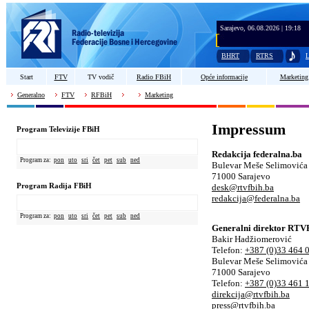
Sarajevo, 06.08.2026 | 19:18
BHRT
RTRS
L
Start
FTV
TV vodič
Radio FBiH
Opće informacije
Marketing
Generalno
FTV
RFBiH
Marketing
Impressum
Program Televizije FBiH
Redakcija federalna.ba
Program za:
pon
uto
sri
čet
pet
sub
ned
Bulevar Meše Selimovića
71000 Sarajevo
Program Radija FBiH
desk@rtvfbih.ba
redakcija@federalna.ba
Program za:
pon
uto
sri
čet
pet
sub
ned
Generalni direktor RT
Bakir Hadžiomerović
Telefon:
+387 (0)33 464 
Bulevar Meše Selimovića
71000 Sarajevo
Telefon:
+387 (0)33 461 
direkcija@rtvfbih.ba
press@rtvfbih.ba