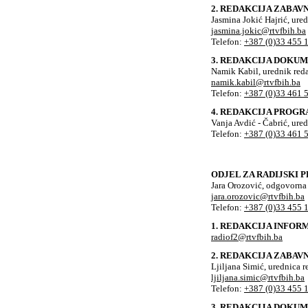
2. REDAKCIJA ZABA
Jasmina Jokić Hajrić, ure
jasmina.jokic@rtvfbih.ba
Telefon:
+387 (0)33 455 
3. REDAKCIJA DOK
Namik Kabil, urednik red
namik.kabil@rtvfbih.ba
Telefon:
+387 (0)33 461 
4. REDAKCIJA PROGR
Vanja Avdić - Čabrić, ure
Telefon:
+387 (0)33 461 
ODJEL ZA RADIJSKI 
Jara Orozović, odgovorna
jara.orozovic@rtvfbih.ba
Telefon:
+387 (0)33 455 
1. REDAKCIJA INFO
radiof2@rtvfbih.ba
2. REDAKCIJA ZABA
Ljiljana Simić, urednica r
ljiljana.simic@rtvfbih.ba
Telefon:
+387 (0)33 455 
3. REDAKCIJA DOK