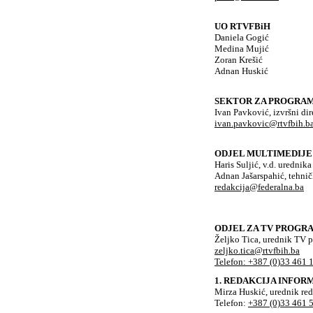
UO RTVFBiH
Daniela Gogić
Medina Mujić
Zoran Krešić
Adnan Huskić
SEKTOR ZA PROGRAM
Ivan Pavković, izvršni d
ivan.pavkovic@rtvfbih.b
ODJEL MULTIMEDIJE
Haris Suljić, v.d. urednika
Adnan Jašarspahić, tehnič
redakcija@federalna.ba
ODJEL ZA TV PROGR
Željko Tica, urednik TV 
zeljko.tica@rtvfbih.ba
Telefon: +387 (0)33 461 
1. REDAKCIJA INFO
Mirza Huskić, urednik red
Telefon:
+387 (0)33 461 