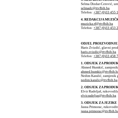
Selma Dizdar-Cerović, ure
selmadc@rtvfbih.ba
Telefon:
+387 (0)33 455 
4. REDAKCIJA MUZI
muzicka.rf@rtvfbih.ba
Telefon:
+387 (0)33 453 
ODJEL PROIZVODNJE
Haris Zvizdić, glavni pr
haris.zvizdic@rtvfbih.ba
Telefon:
+387 (0)33 458 
1. ODSJEK ZA PROD
Ahmed Humkić, zamjenik
ahmed.humkic@rtvfbih.b
Nedim Karalić, zamjenik
nedim.karalic@rtvfbih.ba
2. ODSJEK ZA PRODU
Elvir Radeljaš, rukovodil
elvir.radeljas@rtvfbih.ba
3. ODSJEK ZA JEZIKE
Jasna Primorac, rukovodit
jasna.primorac@rtvfbih.b