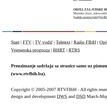
ODJEL ZA LJUDSKE R
Marinko Jozić, rukovodil
ljudski.potencijali@rtvfb
Start
|
FTV
|
TV vodič
|
Teletext
|
Radio FBiH
|
Opć
Vremenska prognoza
|
BHRT
|
RTRS
Preuzimanje sadržaja sa stranice samo uz pismen
(www.rtvfbih.ba).
Copyright
© 2005-2007 RTVFBiH - All rights rese
design and development
DWS
and
DSD
March-May