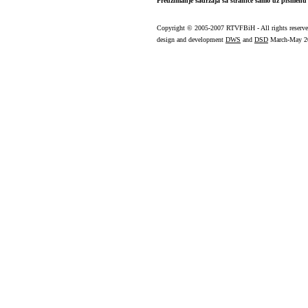
Preuzimanje sadržaja sa stranice samo uz pismenu 
Copyright
© 2005-2007 RTVFBiH - All rights reserv
design and development
DWS
and
DSD
March-May 2