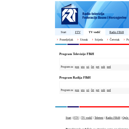
Start
FTV
TV vodič
Radio FBiH
Ponedjeljak
Utorak
Srijeda
Četvrtak
Pe
Program Televizije FBiH
Program za:
pon
uto
sri
čet
pet
sub
ned
Program Radija FBiH
Program za:
pon
uto
sri
čet
pet
sub
ned
Start
|
FTV
|
TV vodič
|
Teletext
|
Radio FBiH
|
Opće 