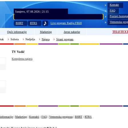
Kontakt
FAQ
Sarajevo, 07.08.2026 | 21:15
Postavi homepa
Vremenska prog
BHRT
RTRS
Live program Radija FBiH
TELETEX
Opće informacije
Marketing
Javne nabavke
tak
Subota
Nedjelja
Najava
Strani program
TV Vodič
Kompletna najava
informacije
|
Marketing
|
Kontakti
|
FAQ
|
Vremenska prognoza
|
BHRT
|
RTRS