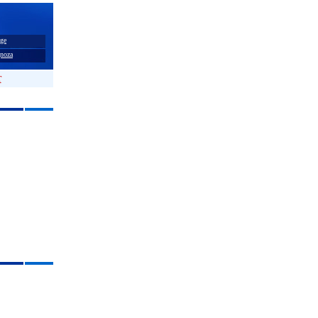
ge
noza
T