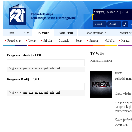
Sarajevo, 06.08.2026 | 21:56
BHRT
RTRS
L
Start
FTV
TV vodič
Radio FBiH
Opće informacije
Marketing
Ponedjeljak
Utorak
Srijeda
Četvrtak
Petak
Subota
Nedjelja
Najava
TV Vodič
Program Televizije FBiH
Kompletna najava
Program za:
pon
uto
sri
čet
pet
sub
ned
Mreža
politički mag
Program Radija FBiH
Program za:
pon
uto
sri
čet
pet
sub
ned
Kako vlada 
Šta je sa sp
namjenskoj i
interkonekci
Kako je fini
površinu?