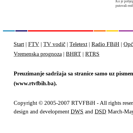
Ko je pobjeg
putovali emb
Start
|
FTV
|
TV vodič
|
Teletext
|
Radio FBiH
|
Opć
Vremenska prognoza
|
BHRT
|
RTRS
Preuzimanje sadržaja sa stranice samo uz pismen
(www.rtvfbih.ba).
Copyright
© 2005-2007 RTVFBiH - All rights rese
design and development
DWS
and
DSD
March-May