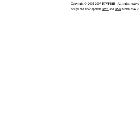
Copyright
© 2005-2007 RTVFBiH - All rights reserv
design and development
DWS
and
DSD
March-May 2