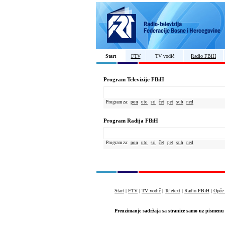
Start
FTV
TV vodič
Radio FBiH
Program Televizije FBiH
Program za:
pon
uto
sri
čet
pet
sub
ned
Program Radija FBiH
Program za:
pon
uto
sri
čet
pet
sub
ned
Start
|
FTV
|
TV vodič
|
Teletext
|
Radio FBiH
|
Opće 
Preuzimanje sadržaja sa stranice samo uz pismenu 