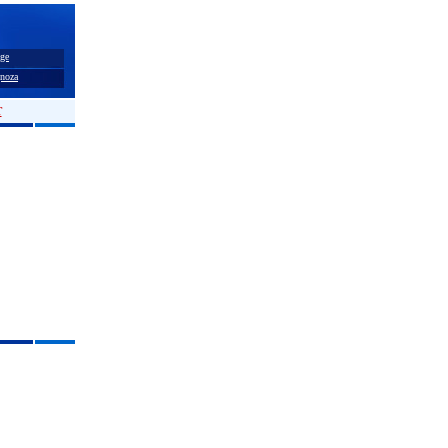
ge
noza
T