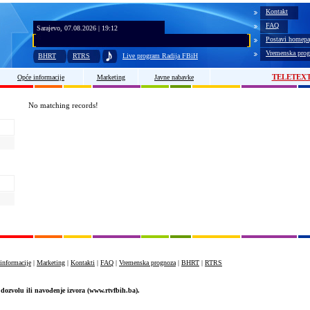
Kontakt
FAQ
Sarajevo, 07.08.2026 | 19:12
Postavi homepa
Vremenska prog
BHRT
RTRS
Live program Radija FBiH
TELETEX
Opće informacije
Marketing
Javne nabavke
No matching records!
informacije
|
Marketing
|
Kontakti
|
FAQ
|
Vremenska prognoza
|
BHRT
|
RTRS
dozvolu ili navođenje izvora (www.rtvfbih.ba).